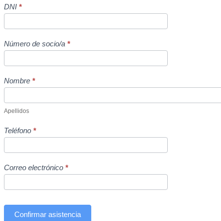
Inscripción
DNI
*
Viaje
a
La
Número de socio/a
*
Rioja
Nombre
*
Apellidos
Apellidos
Teléfono
*
Correo electrónico
*
Confirmar asistencia