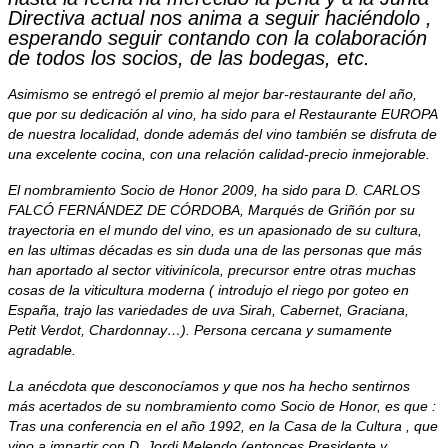
Directiva actual nos anima a seguir haciéndolo ,
esperando seguir contando con la colaboración
de todos los socios, de las bodegas, etc.
Asimismo se entregó el premio al mejor bar-restaurante del año,
que por su dedicación al vino, ha sido para el Restaurante EUROPA
de nuestra localidad, donde además del vino también se disfruta de
una excelente cocina, con una relación calidad-precio inmejorable.
El nombramiento Socio de Honor 2009, ha sido para D. CARLOS
FALCÓ FERNÁNDEZ DE CÓRDOBA, Marqués de Griñón por su
trayectoria en el mundo del vino, es un apasionado de su cultura,
en las ultimas décadas es sin duda una de las personas que más
han aportado al sector vitivinícola, precursor entre otras muchas
cosas de la viticultura moderna ( introdujo el riego por goteo en
España, trajo las variedades de uva Sirah, Cabernet, Graciana,
Petit Verdot, Chardonnay…). Persona cercana y sumamente
agradable.
La anécdota que desconocíamos y que nos ha hecho sentirnos
más acertados de su nombramiento como Socio de Honor, es que :
Tras una conferencia en el año 1992, en la Casa de la Cultura , que
vino a impartir con D. Jordi Melendo (entonces Presidente y