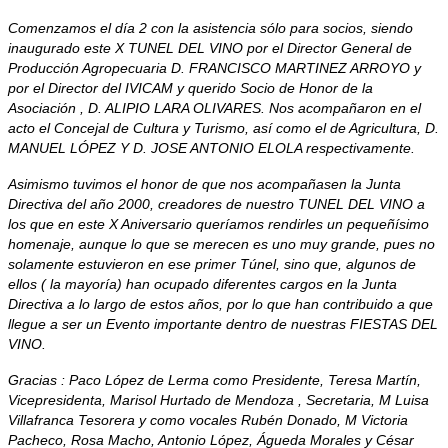
Comenzamos el día 2 con la asistencia sólo para socios, siendo
inaugurado este X TUNEL DEL VINO por el Director General de
Producción Agropecuaria D. FRANCISCO MARTINEZ ARROYO y
por el Director del IVICAM y querido Socio de Honor de la
Asociación , D. ALIPIO LARA OLIVARES. Nos acompañaron en el
acto el Concejal de Cultura y Turismo, así como el de Agricultura, D.
MANUEL LÓPEZ Y D. JOSE ANTONIO ELOLA respectivamente.
Asimismo tuvimos el honor de que nos acompañasen la Junta
Directiva del año 2000, creadores de nuestro TUNEL DEL VINO a
los que en este X Aniversario queríamos rendirles un pequeñísimo
homenaje, aunque lo que se merecen es uno muy grande, pues no
solamente estuvieron en ese primer Túnel, sino que, algunos de
ellos ( la mayoría) han ocupado diferentes cargos en la Junta
Directiva a lo largo de estos años, por lo que han contribuido a que
llegue a ser un Evento importante dentro de nuestras FIESTAS DEL
VINO.
Gracias : Paco López de Lerma como Presidente, Teresa Martín,
Vicepresidenta, Marisol Hurtado de Mendoza , Secretaria, M Luisa
Villafranca Tesorera y como vocales Rubén Donado, M Victoria
Pacheco, Rosa Macho, Antonio López, Águeda Morales y César