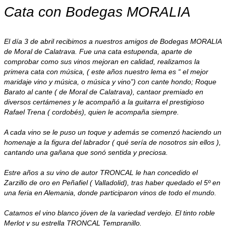
Cata con Bodegas MORALIA
El día 3 de abril recibimos a nuestros amigos de Bodegas MORALIA
de Moral de Calatrava. Fue una cata estupenda, aparte de
comprobar como sus vinos mejoran en calidad, realizamos la
primera cata con música, ( este años nuestro lema es “ el mejor
maridaje vino y música, o música y vino”) con cante hondo; Roque
Barato al cante ( de Moral de Calatrava), cantaor premiado en
diversos certámenes y le acompañó a la guitarra el prestigioso
Rafael Trena ( cordobés), quien le acompaña siempre.
A cada vino se le puso un toque y además se comenzó haciendo un
homenaje a la figura del labrador ( qué sería de nosotros sin ellos ),
cantando una gañana que sonó sentida y preciosa.
Estre años a su vino de autor TRONCAL le han concedido el
Zarzillo de oro en Peñafiel ( Valladolid), tras haber quedado el 5º en
una feria en Alemania, donde participaron vinos de todo el mundo.
Catamos el vino blanco jóven de la variedad verdejo. El tinto roble
Merlot y su estrella TRONCAL Tempranillo.